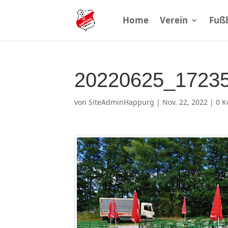
Home
Verein
Fußb
20220625_17235
von
SiteAdminHappurg
|
Nov. 22, 2022
|
0 