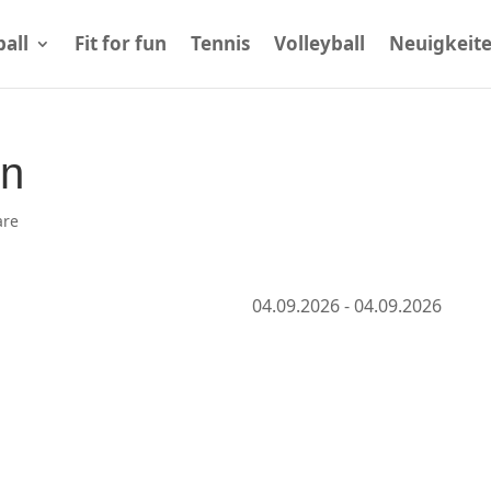
all
Fit for fun
Tennis
Volleyball
Neuigkeit
n
are
04.09.2026 - 04.09.2026