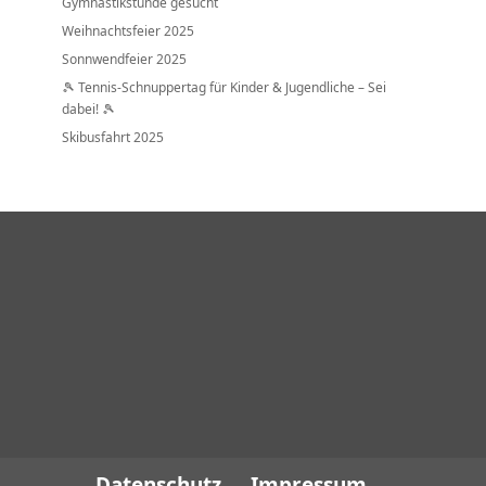
Gymnastikstunde gesucht
Weihnachtsfeier 2025
Sonnwendfeier 2025
🎾 Tennis-Schnuppertag für Kinder & Jugendliche – Sei
dabei! 🎾
Skibusfahrt 2025
Datenschutz
Impressum