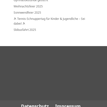
Gymnastikstunde gesucht
Weihnachtsfeier 2025
Sonnwendfeier 2025
🎾 Tennis-Schnuppertag für Kinder & Jugendliche – Sei
dabei! 🎾
Skibusfahrt 2025
Datenschutz
Impressum